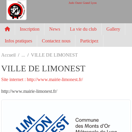
Panneau de gestion des cookies
Judo Ouest Grand Lyon
Inscription
News
La vie du club
Gallery
Infos pratiques
Contactez nous
Participez
Accueil
VILLE DE LIMONEST
VILLE DE LIMONEST
Site internet : http://www.mairie-limonest.fr/
http://www.mairie-limonest.fr/