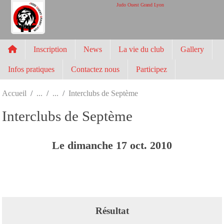
Panneau de gestion des cookies
Judo Ouest Grand Lyon
Inscription
News
La vie du club
Gallery
Infos pratiques
Contactez nous
Participez
Accueil
Interclubs de Septème
Interclubs de Septème
Le
dimanche
17
oct.
2010
Résultat