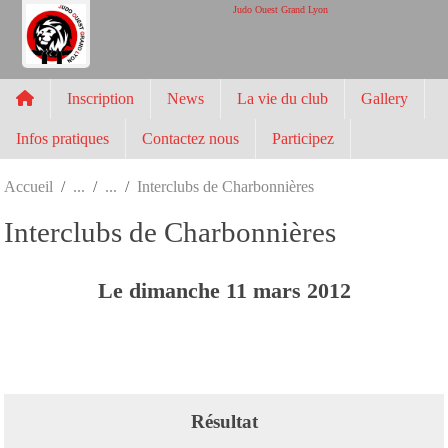
Panneau de gestion des cookies
Judo Ouest Grand Lyon
Inscription
News
La vie du club
Gallery
Infos pratiques
Contactez nous
Participez
Accueil
Interclubs de Charbonnières
Interclubs de Charbonnières
Le
dimanche
11
mars
2012
Résultat