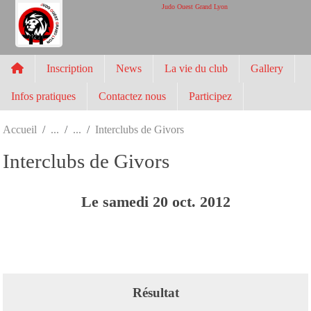
Panneau de gestion des cookies
Judo Ouest Grand Lyon
Inscription
News
La vie du club
Gallery
Infos pratiques
Contactez nous
Participez
Accueil
Interclubs de Givors
Interclubs de Givors
Le
samedi
20
oct.
2012
Résultat