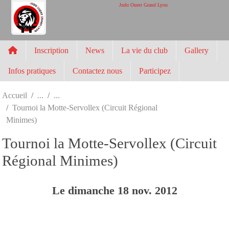
Panneau de gestion des cookies
Judo Ouest Grand Lyon
Inscription
News
La vie du club
Gallery
Infos pratiques
Contactez nous
Participez
Accueil
Tournoi la Motte-Servollex (Circuit Régional
Minimes)
Tournoi la Motte-Servollex (Circuit
Régional Minimes)
Le
dimanche
18
nov.
2012