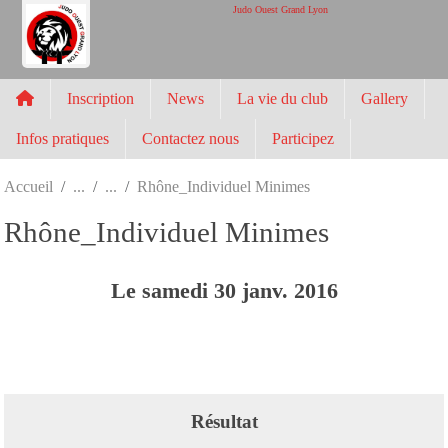
Panneau de gestion des cookies
Judo Ouest Grand Lyon
Inscription
News
La vie du club
Gallery
Infos pratiques
Contactez nous
Participez
Accueil
Rhône_Individuel Minimes
Rhône_Individuel Minimes
Le
samedi
30
janv.
2016
Résultat