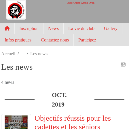
Panneau de gestion des cookies
Judo Ouest Grand Lyon
Inscription
News
La vie du club
Gallery
Infos pratiques
Contactez nous
Participez
Accueil
Les news
Les news
4 news
OCT.
2019
Objectifs réussis pour les
cadettes et les séniors