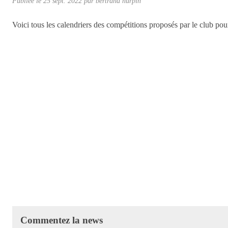
Publiée le
25 sept. 2022
par
bertrand hurpin
Voici tous les calendriers des compétitions proposés par le club po
Commentez la news