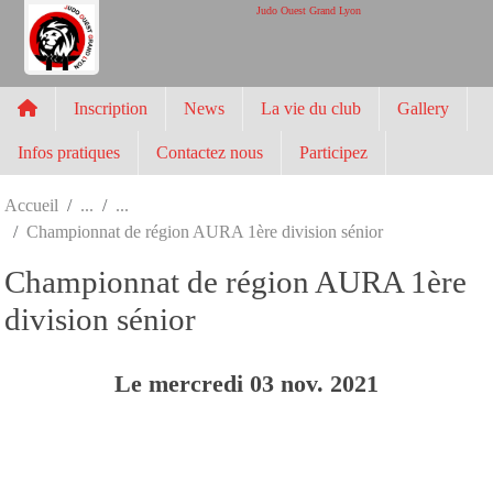
Panneau de gestion des cookies
Judo Ouest Grand Lyon
Inscription
News
La vie du club
Gallery
Infos pratiques
Contactez nous
Participez
Accueil
Championnat de région AURA 1ère division sénior
Championnat de région AURA 1ère
division sénior
Le
mercredi
03
nov.
2021