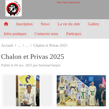
Panneau de gestion des cookies
Judo Ouest Grand Lyon
Inscription
News
La vie du club
Gallery
Infos pratiques
Contactez nous
Participez
Accueil
Chalon et Privas 2025
Chalon et Privas 2025
Publié le
04 nov. 2025
par
bertrand hurpin