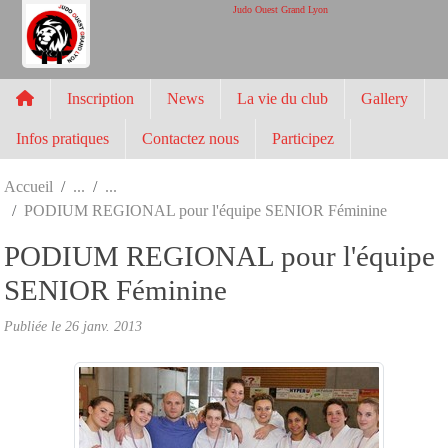
Panneau de gestion des cookies
Judo Ouest Grand Lyon
Inscription
News
La vie du club
Gallery
Infos pratiques
Contactez nous
Participez
Accueil
PODIUM REGIONAL pour l'équipe SENIOR Féminine
PODIUM REGIONAL pour l'équipe
SENIOR Féminine
Publiée le
26 janv. 2013